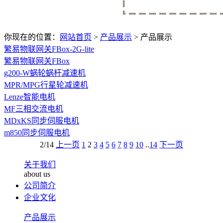
你现在的位置：
网站首页
>
产品展示
>
产品展示
繁易物联网关FBox-2G-lite
繁易物联网关FBox
g200-W蜗轮蜗杆减速机
MPR/MPG行星轮减速机
Lenze智能电机
MF三相交流电机
MDxKS同步伺服电机
m850同步伺服电机
2/14
上一页
1
2
3
4
5
6
7
8
9
10
..
14
下一页
关于我们
about us
公司简介
企业文化
产品展示