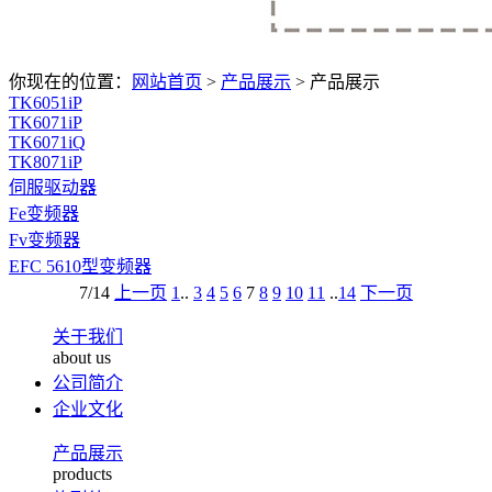
你现在的位置：
网站首页
>
产品展示
>
产品展示
TK6051iP
TK6071iP
TK6071iQ
TK8071iP
伺服驱动器
Fe变频器
Fv变频器
EFC 5610型变频器
7/14
上一页
1
..
3
4
5
6
7
8
9
10
11
..
14
下一页
关于我们
about us
公司简介
企业文化
产品展示
products