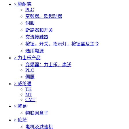
>
施耐德
PLC
变频器、软起动器
伺服
断路器和开关
交流接触器
按钮，开关，指示灯，按钮盒及主令
通用电源
>
力士乐产品
变频器：力士乐、康沃
PLC
伺服
>
威纶通
TK
MT
CMT
>
繁易
物联网盒子
>
伦茨
电机及减速机