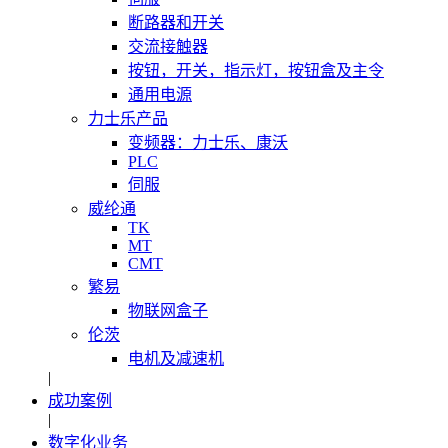
断路器和开关
交流接触器
按钮，开关，指示灯，按钮盒及主令
通用电源
力士乐产品
变频器：力士乐、康沃
PLC
伺服
威纶通
TK
MT
CMT
繁易
物联网盒子
伦茨
电机及减速机
|
成功案例
|
数字化业务