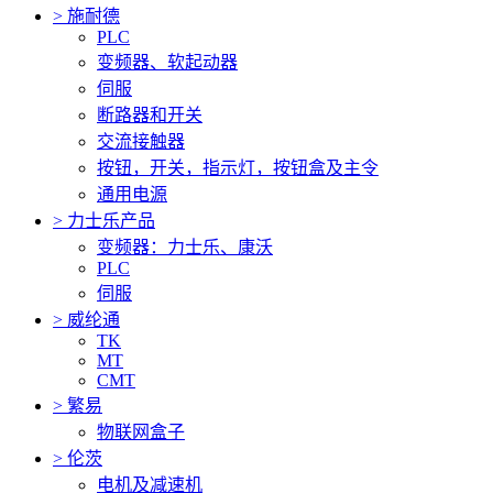
>
施耐德
PLC
变频器、软起动器
伺服
断路器和开关
交流接触器
按钮，开关，指示灯，按钮盒及主令
通用电源
>
力士乐产品
变频器：力士乐、康沃
PLC
伺服
>
威纶通
TK
MT
CMT
>
繁易
物联网盒子
>
伦茨
电机及减速机