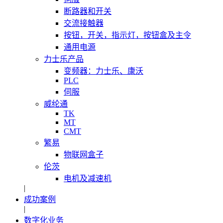
断路器和开关
交流接触器
按钮，开关，指示灯，按钮盒及主令
通用电源
力士乐产品
变频器：力士乐、康沃
PLC
伺服
威纶通
TK
MT
CMT
繁易
物联网盒子
伦茨
电机及减速机
|
成功案例
|
数字化业务