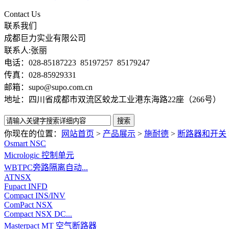
Contact Us
联系我们
成都巨力实业有限公司
联系人:张丽
电话：028-85187223 85197257 85179247
传真：028-85929331
邮箱：supo@supo.com.cn
地址：四川省成都市双流区蛟龙工业港东海路22座（266号）
你现在的位置：
网站首页
>
产品展示
>
施耐德
>
断路器和开关
Osmart NSC
Micrologic 控制单元
WBTPC旁路隔离自动...
ATNSX
Fupact INFD
Compact INS/INV
ComPact NSX
Compact NSX DC...
Masterpact MT 空气断路器